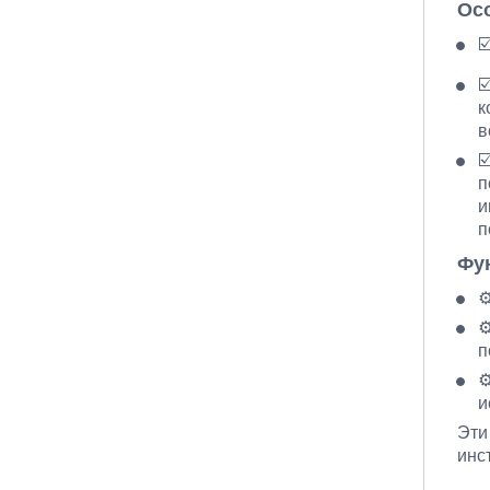
Ос
☑
☑
к
в
☑
п
и
п
Фу
⚙
⚙
п
⚙
и
Эти
инс