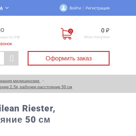
ДА
Войти
Регистрация
0 ₽
Мои покупки
онки по РФ
звонок
Оформить заказ
ермания медицинские
ение 2.5x, рабочее расстояние 50 см
ean Riester,
ояние 50 см