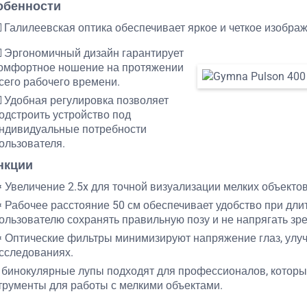
обенности
️ Галилеевская оптика обеспечивает яркое и четкое изобр
️ Эргономичный дизайн гарантирует
омфортное ношение на протяжении
сего рабочего времени.
️ Удобная регулировка позволяет
одстроить устройство под
ндивидуальные потребности
ользователя.
нкции
️ Увеличение 2.5x для точной визуализации мелких объектов
️ Рабочее расстояние 50 см обеспечивает удобство при дл
ользователю сохранять правильную позу и не напрягать зре
️ Оптические фильтры минимизируют напряжение глаз, улу
сследованиях.
 бинокулярные лупы подходят для профессионалов, котор
трументы для работы с мелкими объектами.