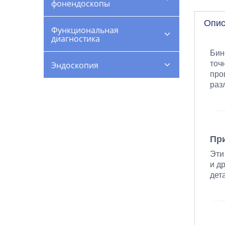
фонендоскопы
Опис
Функциональная
диагностика
Бин
точ
Эндоскопия
про
раз
Пр
Эти
и д
дет