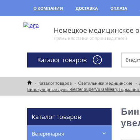
О КОМПАНИИ
ДОСТАВКА
ОПЛАТА
Немецкое медицинское об
Прямые поставки от производителей
Каталог товаров
Каталог товаров
Светильники медицинские
Бинокулярные лупы Riester SuperVu Galilean, Германи
Бин
Каталог товаров
уве
Ветеринария