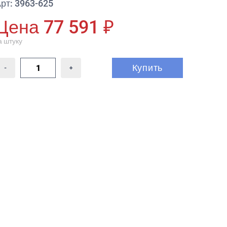
рт: 3963-625
Цена 77 591 ₽
а штуку
Купить
-
+