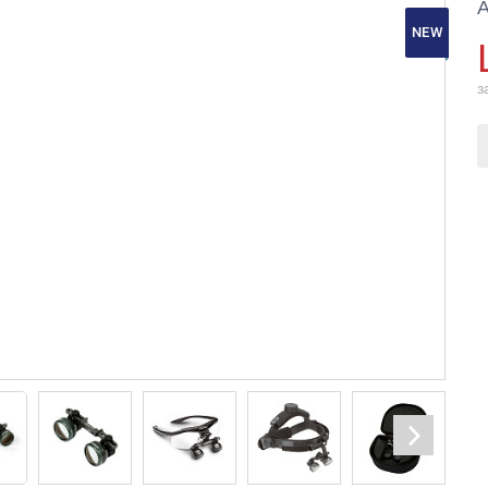
А
NEW
з