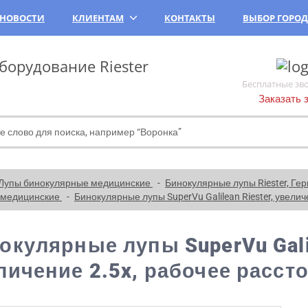
НОВОСТИ
КЛИЕНТАМ
КОНТАКТЫ
ВЫБОР ГОРО
орудование Riester
Бесплатные зв
Заказать 
Лупы бинокулярные медицинские
Бинокулярные лупы Riester, Г
я медицинские
Бинокулярные лупы SuperVu Galilean Riester, увелич
окулярные лупы SuperVu Galil
личение 2.5x, рабочее расст