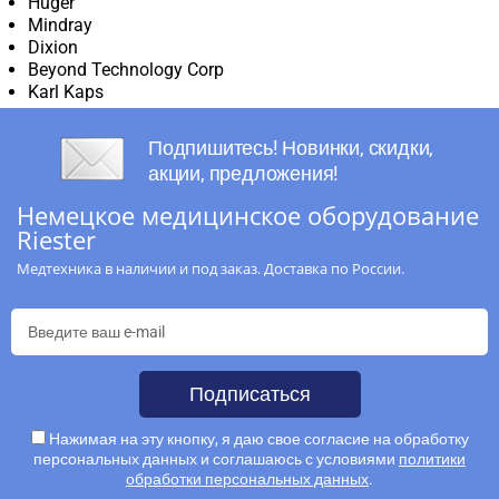
Huger
Mindray
Dixion
Beyond Technology Corp
Karl Kaps
Подпишитесь! Новинки, скидки,
акции, предложения!
Немецкое медицинское оборудование
Riester
Медтехника в наличии и под заказ. Доставка по России.
Подписаться
Нажимая на эту кнопку, я даю свое согласие на обработку
персональных данных и соглашаюсь с условиями
политики
обработки персональных данных
.