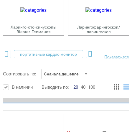
Ларинго-ото-синускопы
Ларингофарингоскоп/
Riester, Германия
ларингоскоп
ния
портативные кардио монитор
гибкие осветители д
Показать все
Сортировать по:
Сначала дешевле
В наличии
Выводить по:
20
40
100