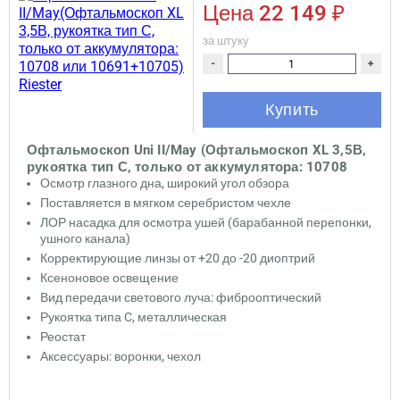
Цена
22 149 ₽
за штуку
-
+
Купить
Офтальмоскоп Uni II/May (Офтальмоскоп XL 3,5В,
рукоятка тип С, только от аккумулятора: 10708
или 10691+10705) Riester
Осмотр глазного дна, широкий угол обзора
Поставляется в мягком серебристом чехле
ЛОР насадка для осмотра ушей (барабанной перепонки,
ушного канала)
Корректирующие линзы от +20 до -20 диоптрий
Ксеноновое освещение
Вид передачи светового луча: фиброоптический
Рукоятка типа C, металлическая
Реостат
Аксессуары: воронки, чехол