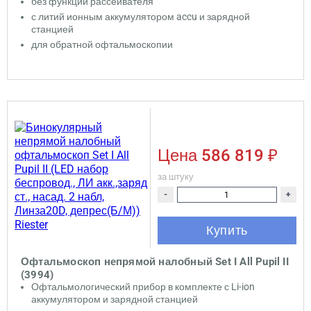
без функции рассеивателя
с литий ионным аккумулятором accu и зарядной
станцией
для обратной офтальмоскопии
Цена
586 819 ₽
за штуку
-
+
Купить
Офтальмоскоп непрямой налобный Set I All Pupil II
(3994)
Офтальмологический прибор в комплекте с Li-ion
аккумулятором и зарядной станцией