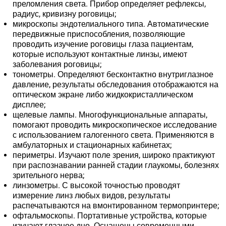
преломления света. Прибор определяет рефлексы,
радиус, кривизну роговицы;
микроскопы эндотелиального типа. Автоматические
передвижные приспособления, позволяющие
проводить изучение роговицы глаза пациентам,
которые используют контактные линзы, имеют
заболевания роговицы;
тонометры. Определяют бесконтактно внутриглазное
давление, результаты обследования отображаются на
оптическом экране либо жидкокристаллическом
дисплее;
щелевые лампы. Многофункциональные аппараты,
помогают проводить микроскопическое исследование
с использованием галогенного света. Применяются в
амбулаторных и стационарных кабинетах;
периметры. Изучают поле зрения, широко практикуют
при распознавании ранней стадии глаукомы, болезнях
зрительного нерва;
линзометры. С высокой точностью проводят
измерение линз любых видов, результаты
распечатываются на вмонтированном термопринтере;
офтальмоскопы. Портативные устройства, которые
изучают глазное дно. Оснащены современными