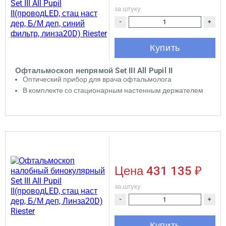
за штуку
-
+
Купить
Офтальмоскоп непрямой Set III All Pupil II
Оптический прибор для врача офтальмолога
В комплекте со стационарным настенным держателем
Цена
431 135 ₽
за штуку
-
+
Купить