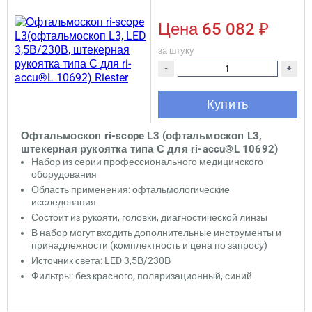
Цена
65 082 ₽
за штуку
-
+
Купить
Офтальмоскоп ri-scope L3 (офтальмоскоп L3,
штекерная рукоятка типа С для ri-accu®L 10692)
Riester
Набор из серии профессионального медицинского
оборудования
Область применения: офтальмологические
исследования
Состоит из рукояти, головки, диагностической линзы
В набор могут входить дополнительные инструменты и
принадлежности (комплектность и цена по запросу)
Источник света: LED 3,5В/230В
Фильтры: без красного, поляризационный, синий