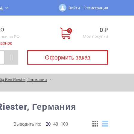
ДА
Войти
Регистрация
0 ₽
Мои покупки
онки по РФ
звонок
Оформить заказ
g Ben Riester, Германия
iester, Германия
Выводить по:
20
40
100