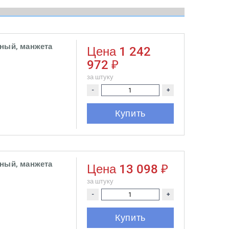
ьный, манжета
Цена
1 242
972 ₽
за штуку
-
+
Купить
ьный, манжета
Цена
13 098 ₽
за штуку
-
+
Купить