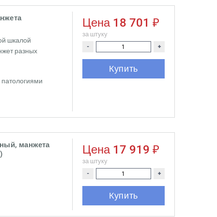
анжета
Цена
18 701 ₽
за штуку
ой шкалой
-
+
нжет разных
Купить
 патологиями
ьный, манжета
Цена
17 919 ₽
)
за штуку
-
+
Купить