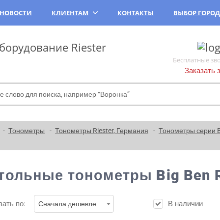
НОВОСТИ
КЛИЕНТАМ
КОНТАКТЫ
ВЫБОР ГОРО
орудование Riester
Бесплатные зв
Заказать 
Тонометры
Тонометры Riester, Германия
Тонометры серии Bi
тольные тонометры Big Ben R
ать по:
В наличии
Сначала дешевле