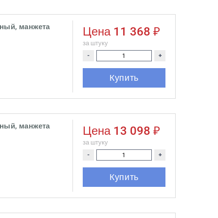
ьный, манжета
Цена
11 368 ₽
за штуку
-
+
Купить
ьный, манжета
Цена
13 098 ₽
за штуку
-
+
Купить