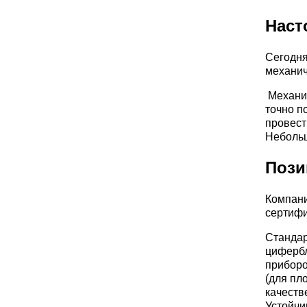
Наст
Сегодня
механич
Механич
точно п
провест
Небольш
Пози
Компани
сертифи
Стандар
цифербл
приборо
(для пл
качеств
Устойчи