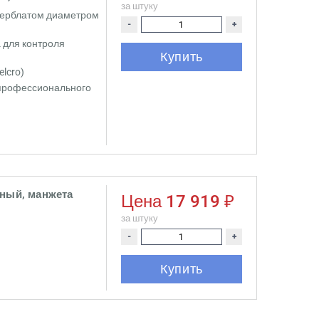
за штуку
ерблатом диаметром
-
+
 для контроля
Купить
lcro)
 профессионального
ьный, манжета
Цена
17 919 ₽
за штуку
-
+
Купить