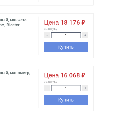
ьный, манжета
Цена
18 176 ₽
м, Riester
за штуку
-
+
Купить
ьный, манометр,
Цена
16 068 ₽
за штуку
-
+
Купить