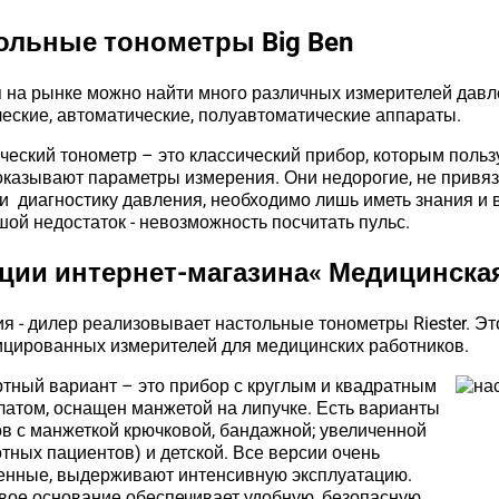
ольные тонометры Big Ben
 на рынке можно найти много различных измерителей давл
еские, автоматические, полуавтоматические аппараты.
еский тонометр – это классический прибор, которым польз
оказывают параметры измерения. Они недорогие, не привяз
и диагностику давления, необходимо лишь иметь знания и
ой недостаток - невозможность посчитать пульс.
ции интернет-магазина« Медицинская
я - дилер реализовывает настольные тонометры Riester. Э
цированных измерителей для медицинских работников.
тный вариант – это прибор с круглым и квадратным
атом, оснащен манжетой на липучке. Есть варианты
в с манжеткой крючковой, бандажной; увеличенной
отных пациентов) и детской. Все версии очень
енные, выдерживают интенсивную эксплуатацию.
вое основание обеспечивает удобную, безопасную