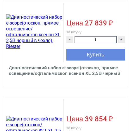
Цена
27 839 ₽
за штуку
-
+
Купить
Диагностический набор e-scope (отоскоп, прямое
освещение/офтальмоскоп ксенон XL 2,5В черный
в чехле), Riester
Цена
39 854 ₽
за штуку