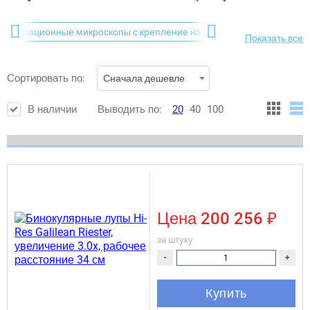
Операционные микроскопы с крепление на очки
Ультразву
Показать все
Сортировать по:
Сначала дешевле
В наличии
Выводить по:
20
40
100
Цена
200 256 ₽
за штуку
-
+
Купить