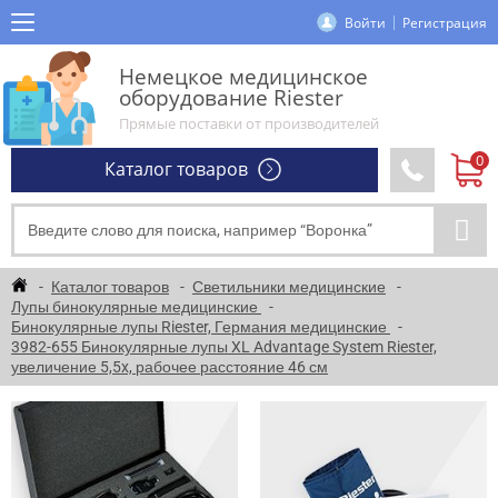
Войти
Регистрация
Немецкое медицинское
оборудование Riester
Прямые поставки от производителей
Каталог товаров
Каталог товаров
Светильники медицинские
Лупы бинокулярные медицинские
Бинокулярные лупы Riester, Германия медицинские
3982-655 Бинокулярные лупы XL Advantage System Riester,
увеличение 5,5x, рабочее расстояние 46 см