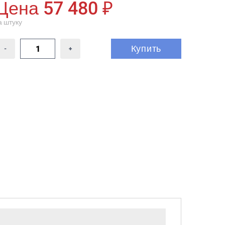
Цена 57 480 ₽
а штуку
Купить
-
+