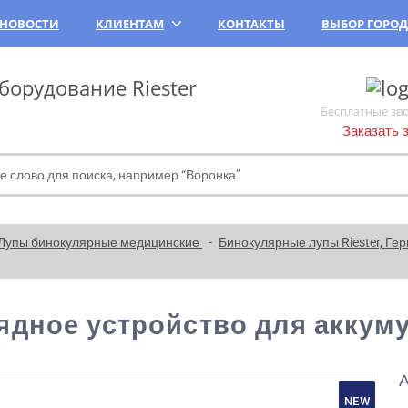
НОВОСТИ
КЛИЕНТАМ
КОНТАКТЫ
ВЫБОР ГОРО
орудование Riester
Бесплатные зв
Заказать 
Лупы бинокулярные медицинские
Бинокулярные лупы Riester, Г
ядное устройство для аккумул
А
NEW