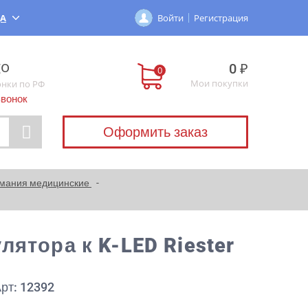
ДА
Войти
Регистрация
0 ₽
Мои покупки
онки по РФ
звонок
Оформить заказ
ермания медицинские
ятора к K-LED Riester
рт: 12392