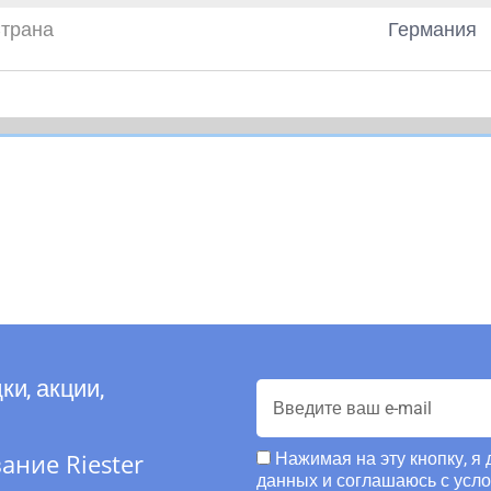
трана
Германия
ки, акции,
ние Riester
Нажимая на эту кнопку, я
данных и соглашаюсь с усл