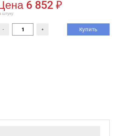
Цена 6 852 ₽
а штуку
Купить
-
+