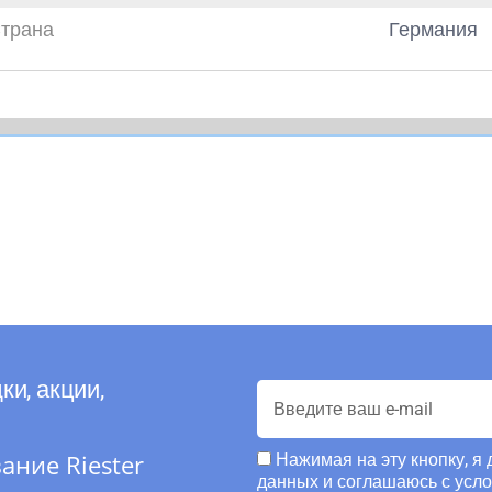
трана
Германия
ки, акции,
ние Riester
Нажимая на эту кнопку, я
данных и соглашаюсь с усл