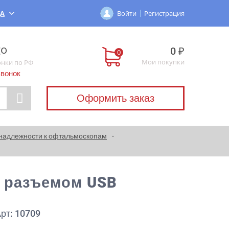
ДА
Войти
Регистрация
0 ₽
Мои покупки
онки по РФ
звонок
Оформить заказ
надлежности к офтальмоскопам
с разъемом USB
рт: 10709