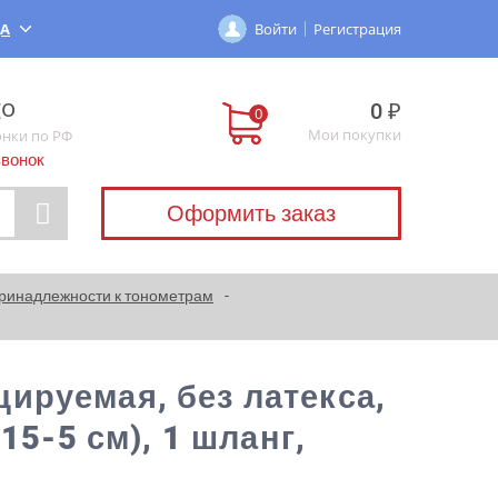
ДА
Войти
Регистрация
0 ₽
Мои покупки
онки по РФ
звонок
Оформить заказ
ринадлежности к тонометрам
ируемая, без латекса,
15-5 см), 1 шланг,