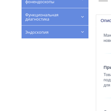
фонендоскопы
Функциональная
диагностика
Опис
Эндоскопия
Ман
нов
Пр
Тов
под
для