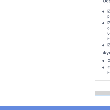
Ос
☑
р
☑
о
б
и
☑
Фу
⚙
⚙
и