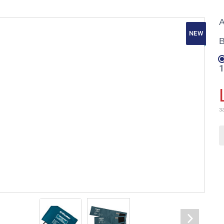
А
NEW
1
з