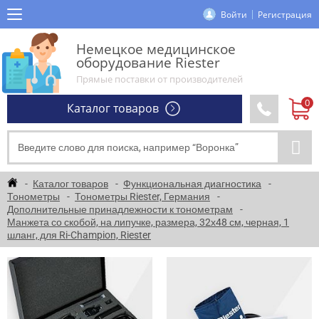
Войти
Регистрация
Немецкое медицинское
оборудование Riester
Прямые поставки от производителей
Каталог товаров
Каталог товаров
Функциональная диагностика
Тонометры
Тонометры Riester, Германия
Дополнительные принадлежности к тонометрам
Манжета со скобой, на липучке, размера, 32х48 см, черная, 1
шланг, для Ri-Champion, Riester