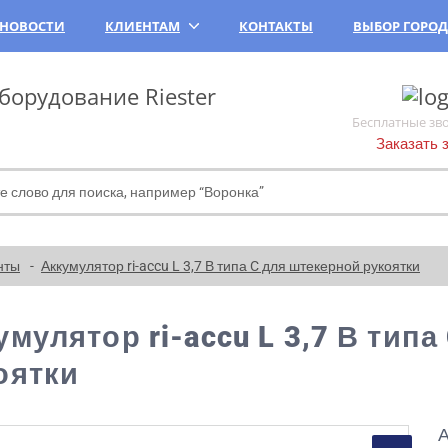
НОВОСТИ
КЛИЕНТАМ
КОНТАКТЫ
ВЫБОР ГОРО
орудование Riester
Бесплатные зв
Заказать 
нты
Аккумулятор ri-accu L 3,7 В типа C для штекерной рукоятки
умулятор ri-accu L 3,7 В тип
оятки
А