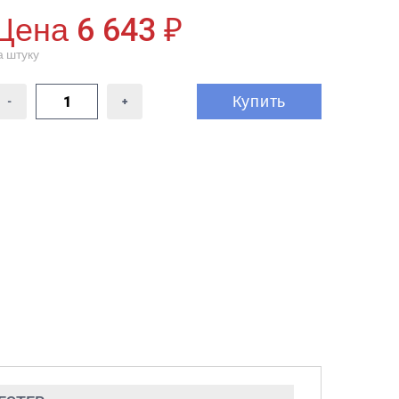
Цена 6 643 ₽
а штуку
Купить
-
+