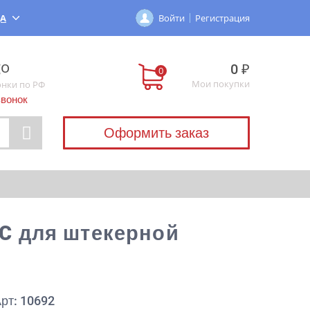
ДА
Войти
Регистрация
0 ₽
Мои покупки
онки по РФ
звонок
Оформить заказ
а C для штекерной
рт: 10692