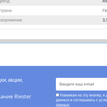
ренд
R
трана
Г
апряжение
3,
ки, акции,
ние Riester
Нажимая на эту кнопку, я
данных и соглашаюсь с усл
данных
.