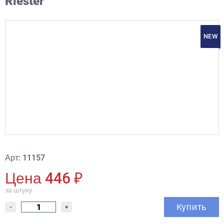
Riester
NEW
Арт: 11157
Цена 446 ₽
за штуку
Купить
-
+