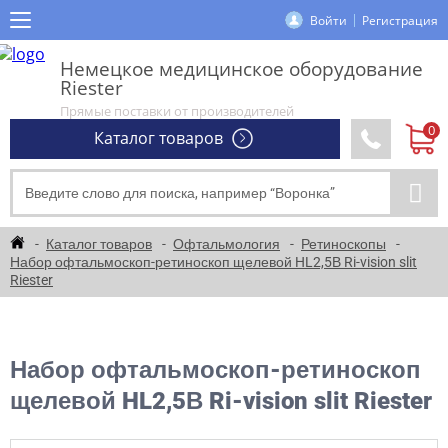
Войти
Регистрация
Немецкое медицинское оборудование
Riester
Прямые поставки от производителей
Каталог товаров
Каталог товаров
Офтальмология
Ретиноскопы
Набор офтальмоскоп-ретиноскоп щелевой HL2,5В Ri-vision slit
Riester
Набор офтальмоскоп-ретиноскоп
щелевой HL2,5В Ri-vision slit Riester