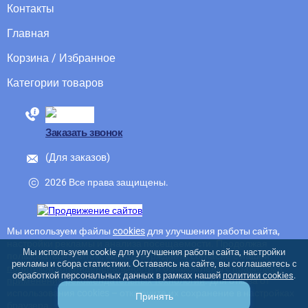
Контакты
Главная
Корзина / Избранное
Категории товаров
88005555550
Заказать звонок
(Для заказов)
2026 Все права защищены.
Мы используем файлы
cookies
для улучшения работы сайта,
настройки рекламы и анализа посещаемости. Продолжая
Мы используем cookie для улучшения работы сайта, настройки
пользоваться сайтом, вы подтверждаете согласие с нашей
рекламы и сбора статистики. Оставаясь на сайте, вы соглашаетесь с
политикой конфиденциальности
и ознакомлены с
правилами
обработкой персональных данных в рамках нашей
политики cookies
.
применения рекомендательных технологий
. Для отказа от
использования cookies – отключите их сохранение в настройках
Принять
браузера.