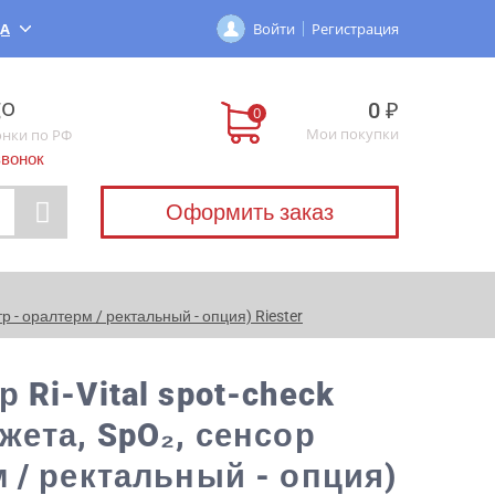
ДА
Войти
Регистрация
0 ₽
Мои покупки
онки по РФ
звонок
Оформить заказ
 - оралтерм / ректальный - опция) Riester
Ri-Vital spot-check
жета, SpO₂, сенсор
 / ректальный - опция)