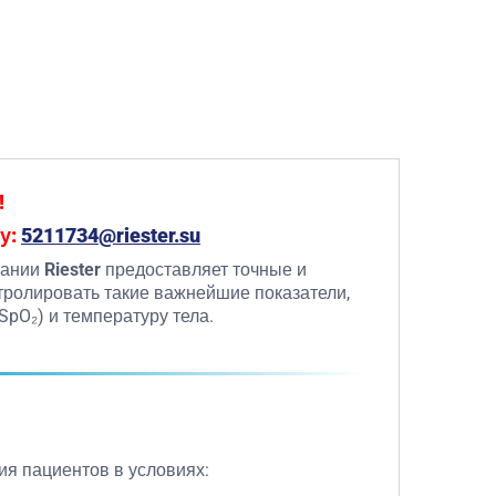
!
у:
5211734@riester.su
пании
Riester
предоставляет точные и
тролировать такие важнейшие показатели,
(SpO₂) и температуру тела.
ния пациентов в условиях: