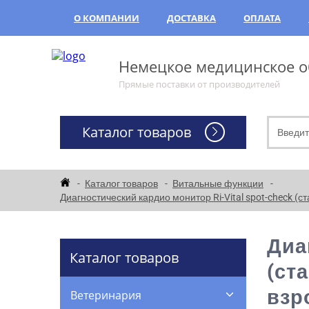
О КОМПАНИИ
ДОСТАВКА
ОПЛАТА
Немецкое медицинское об
Прямые поставки от производителей
Каталог товаров
Каталог товаров
Витальные функции
Диагностический кардио монитор Ri-Vital spot-check (с
Диа
Каталог товаров
(ст
взр
Ветеринария