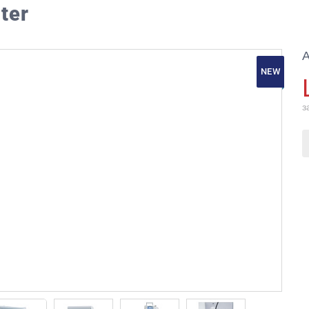
ter
А
NEW
з