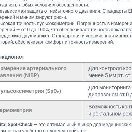
азания в любых условиях освещенности.
Независимая защита от избыточного давления. Стандарты E
ерений и минимизируют риски.
Высокая точность пульсоксиметрии. Погрешность в измерени
ерений — от 0 до 100%, что обеспечивает точность показате
Поддержка двух манжет. Стандартная и увеличенная манжет
егорий, обеспечивая комфорт и точность измерений.
нкционал
змерение артериального
Для контроля кр
авления (NIBP)
менее 5 мм рт. ст
Для мониторинга 
ульсоксиметрия (SpO₂)
диапазоном от 0 
Возможность кон
ермометрия
и ректальном ре
Vital Spot-Check
— это оптимальный выбор для медицинских 
ежность и удобство в одном устройстве.