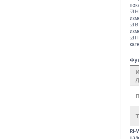
пок
☑️ 
изм
☑️ 
изм
☑️ 
кат
Фу
И
д
П
Т
Ri-
над