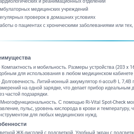
ардиологических и реанимационных отделений
мбулаторных медицинских учреждений
егулярных проверок в домашних условиях
аботы о пациентах с хроническими заболеваниями или тех, 
еимущества
 Компактность и мобильность. Размеры устройства (203 x 167
добным для использования в любом медицинском кабинете 
 Долговечность. Литий-ионный аккумулятор ri-accu® L 7,4В 
змерений на одной зарядке, что делает прибор идеальным 
ез частой подзарядки.
Многофункциональность. С помощью Ri-Vital Spot-Check м
авление, пульс, уровень кислорода в крови и температуру, 
нструментом для любых медицинских нужд.
обенности
Цветной ЖК-дисплей с подсветкой. Удобный экран с подсветк