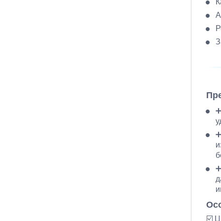
К
А
Р
З
Пр
➕
у
➕
и
б
➕
д
и
Ос
☑️ 