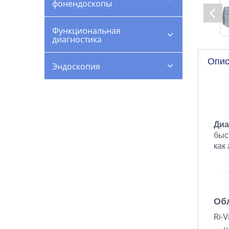
фонендоскопы
Функциональная
диагностика
Опис
Эндоскопия
Диа
быс
как
Об
Ri-