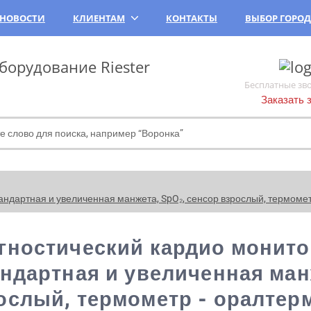
НОВОСТИ
КЛИЕНТАМ
КОНТАКТЫ
ВЫБОР ГОРО
орудование Riester
Бесплатные зв
Заказать 
тандартная и увеличенная манжета, SpO₂, сенсор взрослый, термометр
гностический кардио монитор 
андартная и увеличенная ман
ослый, термометр - оралтерм