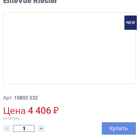
EliteVue Riester
NEW
Арт: 10802-532
Цена 4 406 ₽
за штуку
Купить
-
+