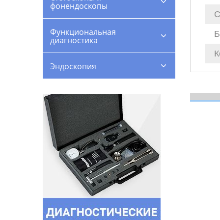
фонендоскопы
С
Функциональная
Б
диагностика
К
Эндоскопия