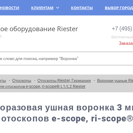
НОВОСТИ
КЛИЕНТАМ
КОНТАКТЫ
ВЫБОР ГОРО
е оборудование Riester
й
Бесплатные
Заказа
нты
Отоскопы
Отоскопы Riester, Германия
Воронки ушные Rie
 отоскопов e-scope, ri-scope® L1/L2 Riester
оразовая ушная воронка 3 мм
 отоскопов e-scope, ri-scope®