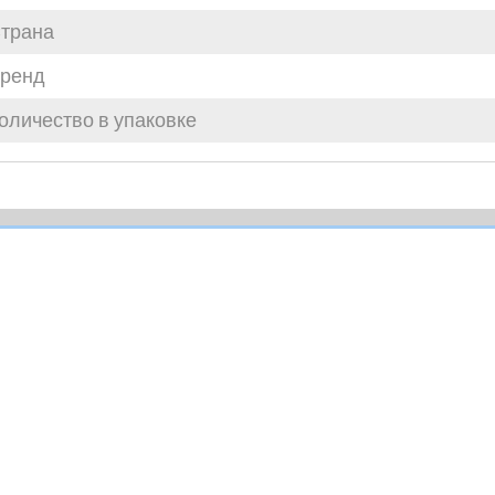
трана
ренд
оличество в упаковке