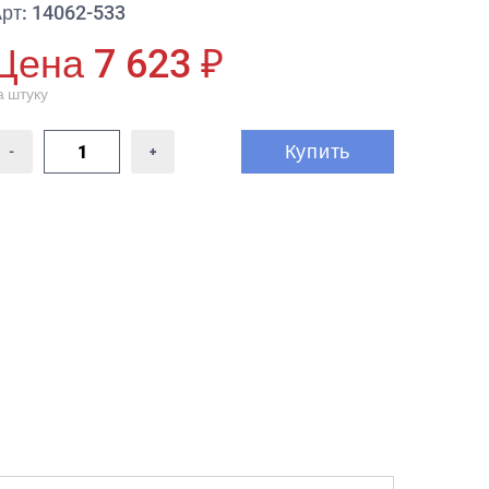
рт: 14062-533
Цена 7 623 ₽
а штуку
Купить
-
+