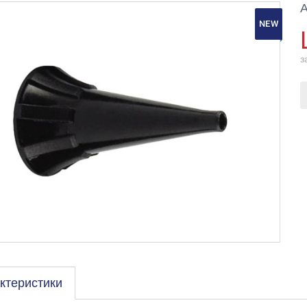
А
NEW
з
ктеристики