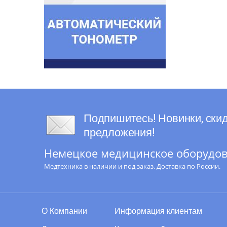
Подпишитесь! Новинки, скид
предложения!
Немецкое медицинское оборудова
Медтехника в наличии и под заказ. Доставка по России.
О Компании
Информация клиентам